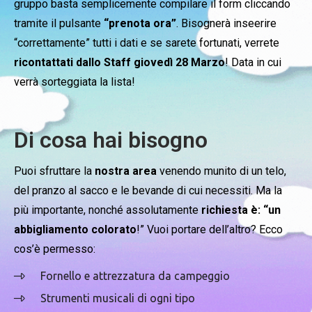
gruppo basta semplicemente compilare il form cliccando
tramite il pulsante
“prenota ora”
. Bisognerà inseerire
“correttamente” tutti i dati e se sarete fortunati, verrete
ricontattati dallo Staff giovedì 28 Marzo
! Data in cui
verrà sorteggiata la lista!
Di cosa hai bisogno
Puoi sfruttare la
nostra area
venendo munito di un telo,
del pranzo al sacco e le bevande di cui necessiti. Ma la
più importante, nonché assolutamente
richiesta è: “un
abbigliamento colorato
!” Vuoi portare dell’altro? Ecco
cos’è permesso:
Fornello e attrezzatura da campeggio
Strumenti musicali di ogni tipo