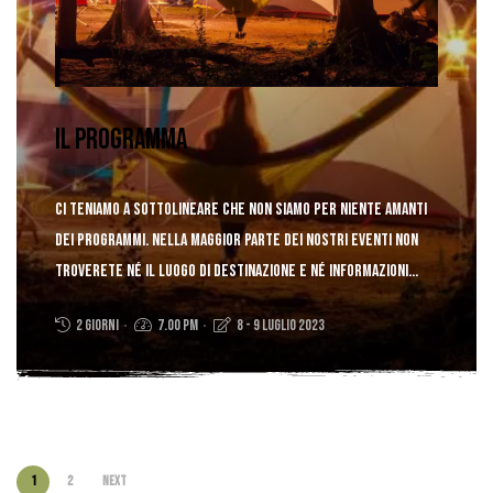
Il Programma
Ci teniamo a sottolineare che non siamo per niente
amanti
dei programmi.
Nella maggior parte dei nostri eventi non
troverete né il luogo di destinazione e né informazioni
sulla durata, ma soltanto la distanza dal nostro punto di
2 giorni
7.00 PM
8 - 9 Luglio 2023
partenza..
scopri di più!
1
2
Next