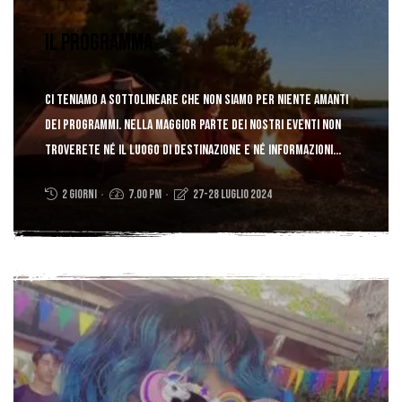
Il Programma
Ci teniamo a sottolineare che non siamo per niente
amanti
dei programmi.
Nella maggior parte dei nostri eventi non
troverete né il luogo di destinazione e né informazioni
sulla durata, ma soltanto la distanza dal nostro punto di
2 giorni
7.00 PM
27-28 Luglio 2024
partenza..
scopri di più!