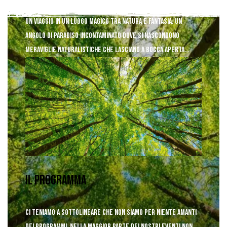
Un viaggio in un luogo magico tra natura e fantasia.
Un
angolo di paradiso incontaminato dove si nascondono
meraviglie naturalistiche che lasciano a bocca aperta
chiunque giunga lì.
Il Programma
Ci teniamo a sottolineare che non siamo per niente
amanti
dei programmi.
Nella maggior parte dei nostri eventi non