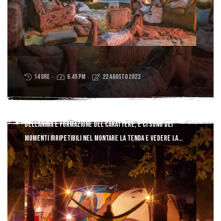
14 ore
6.45 PM
22 Agosto 2023
Camping Albaemi
Qualunque forma assuma, il campeggio è arricchimento
dell’anima e formazione del carattere, e ci sono dei
momenti irripetibili nel montare la tenda e vedere la
fiamma che sale dal falò mentre il sole tramonta dorato
all’orizzonte. Un gran numero di persone vivono tutta la
loro vita senza aver mai dormito sotto le stelle. Tu, cosa
aspetti?