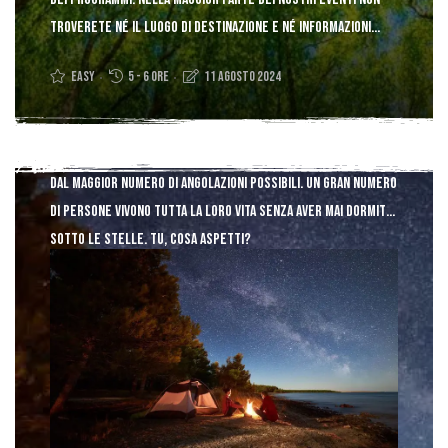
troverete né il luogo di destinazione e né informazioni
sulla durata, ma soltanto la distanza dal nostro punto di
Easy
5 - 6 ore
11 Agosto 2024
partenza..
scopri di più!
Camping Floriane
Il modo migliore per cercare di capire il mondo è vederlo
dal maggior numero
di angolazioni possibili.
Un gran numero
di persone vivono tutta la loro vita senza aver mai dormito
sotto le stelle. Tu, cosa aspetti?