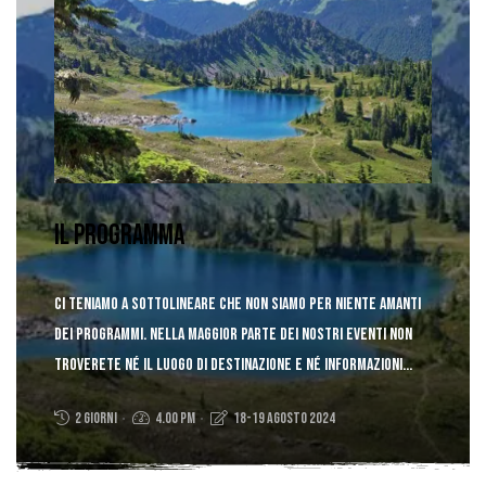
Il Programma
Ci teniamo a sottolineare che non siamo per niente
amanti
dei programmi.
Nella maggior parte dei nostri eventi non
troverete né il luogo di destinazione e né informazioni
sulla durata, ma soltanto la distanza dal nostro punto di
2 giorni
4.00 PM
18-19 Agosto 2024
partenza..
scopri di più!
Walk in the Sea River