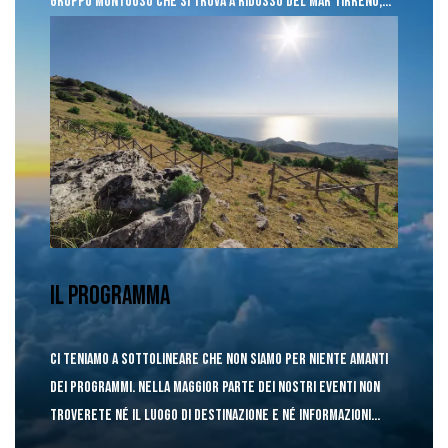
gruppo montuoso che si trova a ridosso del mar tirreno,
nella provincia di Cosenza e separa il capoluogo dal mare.
Vista a 360 gradi che spazia dal Pollino alla valle del Crati,
alla Sila, al mar Tirreno con lo Stromboli che svetta, e
nelle giornate particolarmente limpide fino
all’Aspromonte e all’Etna, un punto panoramico incredibile.
Il Programma
Ci teniamo a sottolineare che non siamo per niente
amanti
dei programmi.
Nella maggior parte dei nostri eventi non
troverete né il luogo di destinazione e né informazioni
sulla durata, ma soltanto la distanza dal nostro punto di