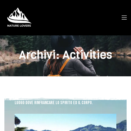
Archivi:
Activities
Camping 4 Stelle
Immerso nel meraviglioso Parco Nazionale della Sila. Tra
boschi, prati e cielo ti regaliamo un’esperienza unica.
In un
luogo dove rinfrancare lo spirito ed il corpo.